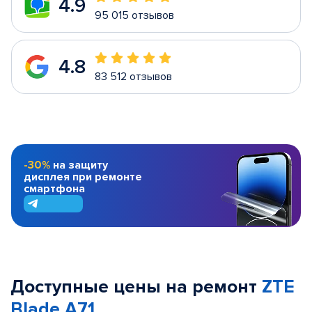
4.9
95 015 отзывов
4.8
83 512 отзывов
-30%
на защиту
дисплея при ремонте
смартфона
Доступные цены на ремонт
ZTE
Blade A71