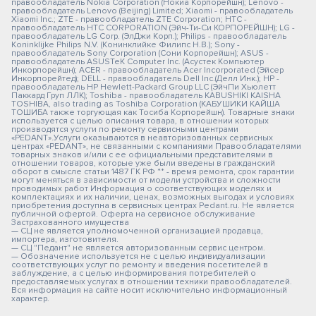
правообладатель Nokia Corporation (Нокиа Корпорейшн); Lenovo -
правообладатель Lenovo (Beijing) Limited; Xiaomi - правообладатель
Xiaomi Inc.; ZTE - правообладатель ZTE Corporation; HTC -
правообладатель HTC CORPORATION (Эйч-Ти-Си КОРПОРЕЙШН); LG -
правообладатель LG Corp. (ЭлДжи Корп.); Philips - правообладатель
Koninklijke Philips N.V. (Конинклийке Филипс Н.В.); Sony -
правообладатель Sony Corporation (Сони Корпорейшн); ASUS -
правообладатель ASUSTeK Computer Inc. (Асустек Компьютер
Инкорпорейшн); ACER - правообладатель Acer Incorporated (Эйсер
Инкорпорейтед); DELL - правообладатель Dell Inc.(Делл Инк.); HP -
правообладатель HP Hewlett-Packard Group LLC (ЭйчПи Хьюлетт
Паккард Груп ЛЛК); Toshiba - правообладатель KABUSHIKI KAISHA
TOSHIBA, also trading as Toshiba Corporation (КАБУШИКИ КАЙША
ТОШИБА также торгующая как Тосиба Корпорейшн). Товарные знаки
используется с целью описания товара, в отношении которых
производятся услуги по ремонту сервисными центрами
«PEDANT».Услуги оказываются в неавторизованных сервисных
центрах «PEDANT», не связанными с компаниями Правообладателями
товарных знаков и/или с ее официальными представителями в
отношении товаров, которые уже были введены в гражданский
оборот в смысле статьи 1487 ГК РФ ** - время ремонта, срок гарантии
могут меняться в зависимости от модели устройства и сложности
проводимых работ Информация о соответствующих моделях и
комплектациях и их наличии, ценах, возможных выгодах и условиях
приобретения доступна в сервисных центрах Pedant.ru. Не является
публичной офертой. Оферта на сервисное обслуживание
Застрахованного имущества
— СЦ не является уполномоченной организацией продавца,
импортера, изготовителя.
— СЦ "Педант" не является авторизованным сервис центром.
— Обозначение используется не с целью индивидуализации
соответствующих услуг по ремонту и введения посетителей в
заблуждение, а с целью информирования потребителей о
предоставляемых услугах в отношении техники правообладателей.
Вся информация на сайте носит исключительно информационный
характер.