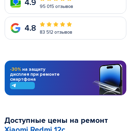
4.9
95 015 отзывов
4.8
83 512 отзывов
-30%
на защиту
дисплея при ремонте
смартфона
Доступные цены на ремонт
Xiaomi Redmi 12c