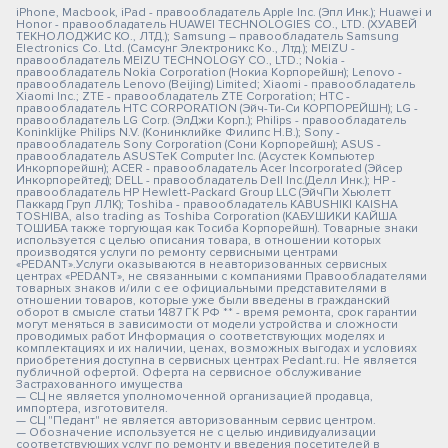
iPhone, Macbook, iPad - правообладатель Apple Inc. (Эпл Инк.); Huawei и
Honor - правообладатель HUAWEI TECHNOLOGIES CO., LTD. (ХУАВЕЙ
ТЕКНОЛОДЖИС КО., ЛТД.); Samsung – правообладатель Samsung
Electronics Co. Ltd. (Самсунг Электроникс Ко., Лтд.); MEIZU -
правообладатель MEIZU TECHNOLOGY CO., LTD.; Nokia -
правообладатель Nokia Corporation (Нокиа Корпорейшн); Lenovo -
правообладатель Lenovo (Beijing) Limited; Xiaomi - правообладатель
Xiaomi Inc.; ZTE - правообладатель ZTE Corporation; HTC -
правообладатель HTC CORPORATION (Эйч-Ти-Си КОРПОРЕЙШН); LG -
правообладатель LG Corp. (ЭлДжи Корп.); Philips - правообладатель
Koninklijke Philips N.V. (Конинклийке Филипс Н.В.); Sony -
правообладатель Sony Corporation (Сони Корпорейшн); ASUS -
правообладатель ASUSTeK Computer Inc. (Асустек Компьютер
Инкорпорейшн); ACER - правообладатель Acer Incorporated (Эйсер
Инкорпорейтед); DELL - правообладатель Dell Inc.(Делл Инк.); HP -
правообладатель HP Hewlett-Packard Group LLC (ЭйчПи Хьюлетт
Паккард Груп ЛЛК); Toshiba - правообладатель KABUSHIKI KAISHA
TOSHIBA, also trading as Toshiba Corporation (КАБУШИКИ КАЙША
ТОШИБА также торгующая как Тосиба Корпорейшн). Товарные знаки
используется с целью описания товара, в отношении которых
производятся услуги по ремонту сервисными центрами
«PEDANT».Услуги оказываются в неавторизованных сервисных
центрах «PEDANT», не связанными с компаниями Правообладателями
товарных знаков и/или с ее официальными представителями в
отношении товаров, которые уже были введены в гражданский
оборот в смысле статьи 1487 ГК РФ ** - время ремонта, срок гарантии
могут меняться в зависимости от модели устройства и сложности
проводимых работ Информация о соответствующих моделях и
комплектациях и их наличии, ценах, возможных выгодах и условиях
приобретения доступна в сервисных центрах Pedant.ru. Не является
публичной офертой. Оферта на сервисное обслуживание
Застрахованного имущества
— СЦ не является уполномоченной организацией продавца,
импортера, изготовителя.
— СЦ "Педант" не является авторизованным сервис центром.
— Обозначение используется не с целью индивидуализации
соответствующих услуг по ремонту и введения посетителей в