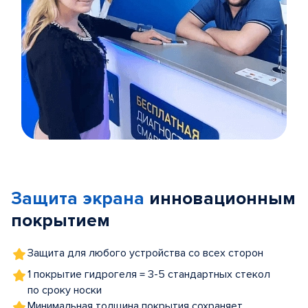
Item
1
of
Защита экрана
инновационным
5
покрытием
Защита для любого устройства со всех сторон
1 покрытие гидрогеля = 3-5 стандартных стекол
по сроку носки
Минимальная толщина покрытия сохраняет