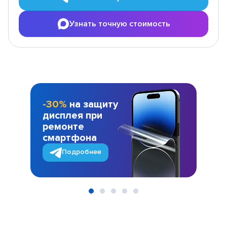
Узнать точную стоимость
-30%
на защиту
дисплея при
ремонте
смартфона
Подробнее
Item
1