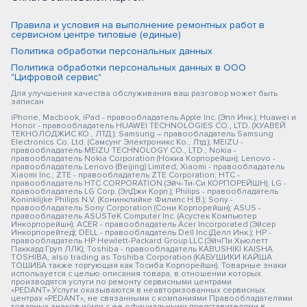
Правила и условия на выполнение ремонтных работ в
сервисном центре типовые (единые)
Политика обработки персональных данных
Политика обработки персональных данных в ООО
"Цифровой сервис"
Для улучшения качества обслуживания ваш разговор может быть
записан
iPhone, Macbook, iPad - правообладатель Apple Inc. (Эпл Инк.); Huawei и
Honor - правообладатель HUAWEI TECHNOLOGIES CO., LTD. (ХУАВЕЙ
ТЕКНОЛОДЖИС КО., ЛТД.); Samsung – правообладатель Samsung
Electronics Co. Ltd. (Самсунг Электроникс Ко., Лтд.); MEIZU -
правообладатель MEIZU TECHNOLOGY CO., LTD.; Nokia -
правообладатель Nokia Corporation (Нокиа Корпорейшн); Lenovo -
правообладатель Lenovo (Beijing) Limited; Xiaomi - правообладатель
Xiaomi Inc.; ZTE - правообладатель ZTE Corporation; HTC -
правообладатель HTC CORPORATION (Эйч-Ти-Си КОРПОРЕЙШН); LG -
правообладатель LG Corp. (ЭлДжи Корп.); Philips - правообладатель
Koninklijke Philips N.V. (Конинклийке Филипс Н.В.); Sony -
правообладатель Sony Corporation (Сони Корпорейшн); ASUS -
правообладатель ASUSTeK Computer Inc. (Асустек Компьютер
Инкорпорейшн); ACER - правообладатель Acer Incorporated (Эйсер
Инкорпорейтед); DELL - правообладатель Dell Inc.(Делл Инк.); HP -
правообладатель HP Hewlett-Packard Group LLC (ЭйчПи Хьюлетт
Паккард Груп ЛЛК); Toshiba - правообладатель KABUSHIKI KAISHA
TOSHIBA, also trading as Toshiba Corporation (КАБУШИКИ КАЙША
ТОШИБА также торгующая как Тосиба Корпорейшн). Товарные знаки
используется с целью описания товара, в отношении которых
производятся услуги по ремонту сервисными центрами
«PEDANT».Услуги оказываются в неавторизованных сервисных
центрах «PEDANT», не связанными с компаниями Правообладателями
товарных знаков и/или с ее официальными представителями в