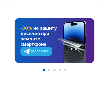
-30%
на защиту
дисплея при
ремонте
смартфона
Подробнее
Item
1
of
5