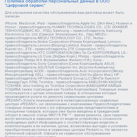
Политика обработки персональных данных в ООО
"Цифровой сервис"
Для улучшения качества обслуживания ваш разговор может быть
записан
iPhone, Macbook, iPad - правообладатель Apple Inc. (Эпл Инк.); Huawei и
Honor - правообладатель HUAWEI TECHNOLOGIES CO., LTD. (ХУАВЕЙ
ТЕКНОЛОДЖИС КО., ЛТД.); Samsung – правообладатель Samsung
Electronics Co. Ltd. (Самсунг Электроникс Ко., Лтд.); MEIZU -
правообладатель MEIZU TECHNOLOGY CO., LTD.; Nokia -
правообладатель Nokia Corporation (Нокиа Корпорейшн); Lenovo -
правообладатель Lenovo (Beijing) Limited; Xiaomi - правообладатель
Xiaomi Inc.; ZTE - правообладатель ZTE Corporation; HTC -
правообладатель HTC CORPORATION (Эйч-Ти-Си КОРПОРЕЙШН); LG -
правообладатель LG Corp. (ЭлДжи Корп.); Philips - правообладатель
Koninklijke Philips N.V. (Конинклийке Филипс Н.В.); Sony -
правообладатель Sony Corporation (Сони Корпорейшн); ASUS -
правообладатель ASUSTeK Computer Inc. (Асустек Компьютер
Инкорпорейшн); ACER - правообладатель Acer Incorporated (Эйсер
Инкорпорейтед); DELL - правообладатель Dell Inc.(Делл Инк.); HP -
правообладатель HP Hewlett-Packard Group LLC (ЭйчПи Хьюлетт
Паккард Груп ЛЛК); Toshiba - правообладатель KABUSHIKI KAISHA
TOSHIBA, also trading as Toshiba Corporation (КАБУШИКИ КАЙША
ТОШИБА также торгующая как Тосиба Корпорейшн). Товарные знаки
используется с целью описания товара, в отношении которых
производятся услуги по ремонту сервисными центрами
«PEDANT».Услуги оказываются в неавторизованных сервисных
центрах «PEDANT», не связанными с компаниями Правообладателями
товарных знаков и/или с ее официальными представителями в
отношении товаров, которые уже были введены в гражданский
оборот в смысле статьи 1487 ГК РФ ** - время ремонта, срок гарантии
могут меняться в зависимости от модели устройства и сложности
проводимых работ Информация о соответствующих моделях и
комплектациях и их наличии, ценах, возможных выгодах и условиях
приобретения доступна в сервисных центрах Pedant.ru. Не является
публичной офертой. Оферта на сервисное обслуживание