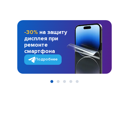
-30%
на защиту
дисплея при
ремонте
смартфона
Подробнее
Item
1
of
5