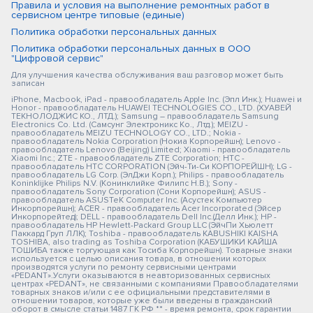
Правила и условия на выполнение ремонтных работ в
сервисном центре типовые (единые)
Политика обработки персональных данных
Политика обработки персональных данных в ООО
"Цифровой сервис"
Для улучшения качества обслуживания ваш разговор может быть
записан
iPhone, Macbook, iPad - правообладатель Apple Inc. (Эпл Инк.); Huawei и
Honor - правообладатель HUAWEI TECHNOLOGIES CO., LTD. (ХУАВЕЙ
ТЕКНОЛОДЖИС КО., ЛТД.); Samsung – правообладатель Samsung
Electronics Co. Ltd. (Самсунг Электроникс Ко., Лтд.); MEIZU -
правообладатель MEIZU TECHNOLOGY CO., LTD.; Nokia -
правообладатель Nokia Corporation (Нокиа Корпорейшн); Lenovo -
правообладатель Lenovo (Beijing) Limited; Xiaomi - правообладатель
Xiaomi Inc.; ZTE - правообладатель ZTE Corporation; HTC -
правообладатель HTC CORPORATION (Эйч-Ти-Си КОРПОРЕЙШН); LG -
правообладатель LG Corp. (ЭлДжи Корп.); Philips - правообладатель
Koninklijke Philips N.V. (Конинклийке Филипс Н.В.); Sony -
правообладатель Sony Corporation (Сони Корпорейшн); ASUS -
правообладатель ASUSTeK Computer Inc. (Асустек Компьютер
Инкорпорейшн); ACER - правообладатель Acer Incorporated (Эйсер
Инкорпорейтед); DELL - правообладатель Dell Inc.(Делл Инк.); HP -
правообладатель HP Hewlett-Packard Group LLC (ЭйчПи Хьюлетт
Паккард Груп ЛЛК); Toshiba - правообладатель KABUSHIKI KAISHA
TOSHIBA, also trading as Toshiba Corporation (КАБУШИКИ КАЙША
ТОШИБА также торгующая как Тосиба Корпорейшн). Товарные знаки
используется с целью описания товара, в отношении которых
производятся услуги по ремонту сервисными центрами
«PEDANT».Услуги оказываются в неавторизованных сервисных
центрах «PEDANT», не связанными с компаниями Правообладателями
товарных знаков и/или с ее официальными представителями в
отношении товаров, которые уже были введены в гражданский
оборот в смысле статьи 1487 ГК РФ ** - время ремонта, срок гарантии