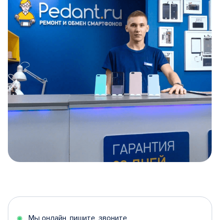
Item
1
of
5
Мы онлайн, пишите, звоните