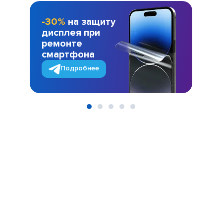
-30%
на защиту
дисплея при
ремонте
смартфона
Подробнее
Item
1
of
5