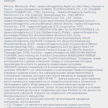
записан
iPhone, Macbook, iPad - правообладатель Apple Inc. (Эпл Инк.); Huawei и
Honor - правообладатель HUAWEI TECHNOLOGIES CO., LTD. (ХУАВЕЙ
ТЕКНОЛОДЖИС КО., ЛТД.); Samsung – правообладатель Samsung
Electronics Co. Ltd. (Самсунг Электроникс Ко., Лтд.); MEIZU -
правообладатель MEIZU TECHNOLOGY CO., LTD.; Nokia -
правообладатель Nokia Corporation (Нокиа Корпорейшн); Lenovo -
правообладатель Lenovo (Beijing) Limited; Xiaomi - правообладатель
Xiaomi Inc.; ZTE - правообладатель ZTE Corporation; HTC -
правообладатель HTC CORPORATION (Эйч-Ти-Си КОРПОРЕЙШН); LG -
правообладатель LG Corp. (ЭлДжи Корп.); Philips - правообладатель
Koninklijke Philips N.V. (Конинклийке Филипс Н.В.); Sony -
правообладатель Sony Corporation (Сони Корпорейшн); ASUS -
правообладатель ASUSTeK Computer Inc. (Асустек Компьютер
Инкорпорейшн); ACER - правообладатель Acer Incorporated (Эйсер
Инкорпорейтед); DELL - правообладатель Dell Inc.(Делл Инк.); HP -
правообладатель HP Hewlett-Packard Group LLC (ЭйчПи Хьюлетт
Паккард Груп ЛЛК); Toshiba - правообладатель KABUSHIKI KAISHA
TOSHIBA, also trading as Toshiba Corporation (КАБУШИКИ КАЙША
ТОШИБА также торгующая как Тосиба Корпорейшн). Товарные знаки
используется с целью описания товара, в отношении которых
производятся услуги по ремонту сервисными центрами
«PEDANT».Услуги оказываются в неавторизованных сервисных
центрах «PEDANT», не связанными с компаниями Правообладателями
товарных знаков и/или с ее официальными представителями в
отношении товаров, которые уже были введены в гражданский
оборот в смысле статьи 1487 ГК РФ ** - время ремонта, срок гарантии
могут меняться в зависимости от модели устройства и сложности
проводимых работ Информация о соответствующих моделях и
комплектациях и их наличии, ценах, возможных выгодах и условиях
приобретения доступна в сервисных центрах Pedant.ru. Не является
публичной офертой. Оферта на сервисное обслуживание
Застрахованного имущества
— СЦ не является уполномоченной организацией продавца,
импортера, изготовителя.
— СЦ "Педант" не является авторизованным сервис центром.
— Обозначение используется не с целью индивидуализации