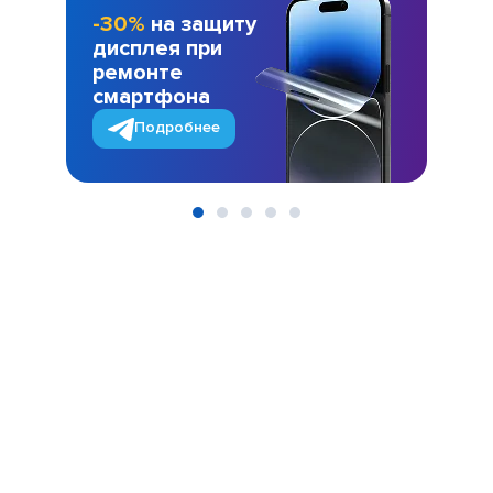
-30%
на защиту
дисплея при
ремонте
смартфона
Подробнее
Item
1
of
5