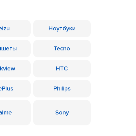
eizu
Ноутбуки
ншеты
Tecno
ckview
HTC
ePlus
Philips
alme
Sony