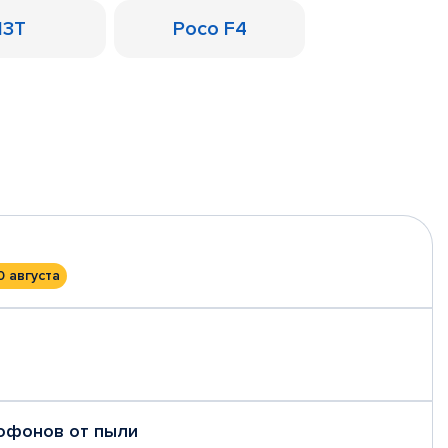
13T
Poco F4
0 августа
рофонов от пыли