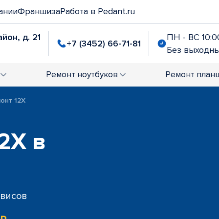
ании
Франшиза
Работа в Pedant.ru
йон, д. 21
ПН - ВС 10:00
+7 (3452) 66-71-81
Без выходн
Ремонт
ноутбуков
Ремонт
план
онт 12X
2X в
рвисов