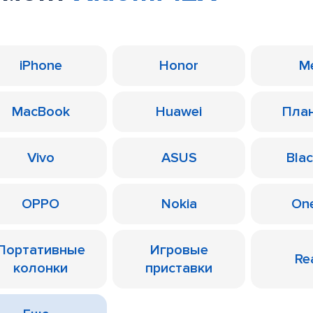
iPhone
Honor
M
MacBook
Huawei
Пла
Vivo
ASUS
Bla
OPPO
Nokia
On
Портативные
Игровые
Re
колонки
приставки