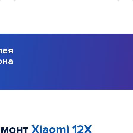
лея
она
емонт
Xiaomi 12X