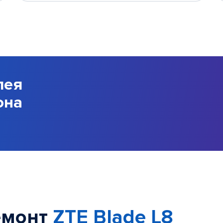
лея
она
емонт
ZTE Blade L8