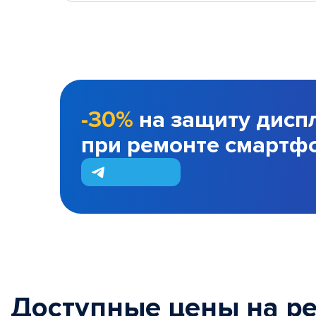
-30%
на защиту дисп
при ремонте смартф
Доступные цены на р