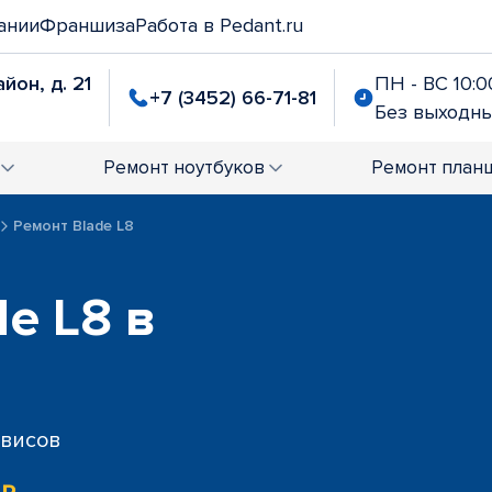
ании
Франшиза
Работа в Pedant.ru
йон, д. 21
ПН - ВС 10:00
+7 (3452) 66-71-81
Без выходн
Ремонт
ноутбуков
Ремонт
план
Ремонт Blade L8
e L8 в
рвисов