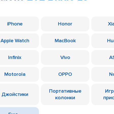
iPhone
Honor
Xi
Apple Watch
MacBook
Hu
Infinix
Vivo
A
Motorola
OPPO
N
Портативные
Иг
Джойстики
колонки
при