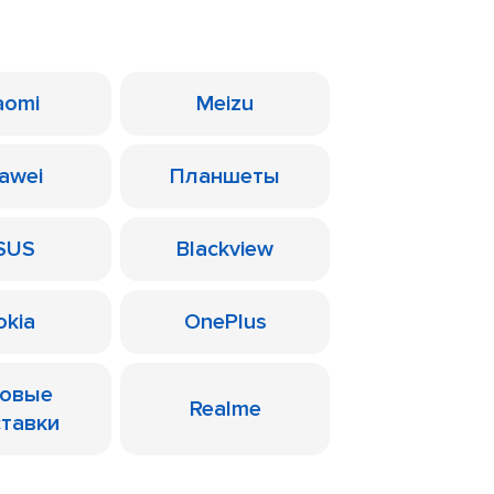
aomi
Meizu
awei
Планшеты
SUS
Blackview
okia
OnePlus
ровые
Realme
ставки