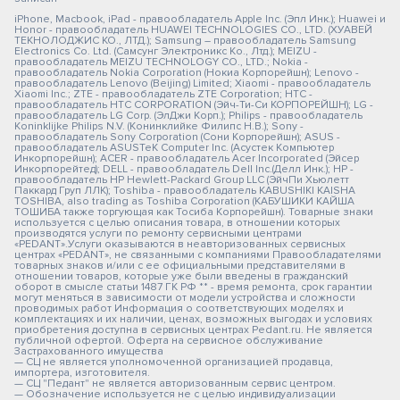
iPhone, Macbook, iPad - правообладатель Apple Inc. (Эпл Инк.); Huawei и
Honor - правообладатель HUAWEI TECHNOLOGIES CO., LTD. (ХУАВЕЙ
ТЕКНОЛОДЖИС КО., ЛТД.); Samsung – правообладатель Samsung
Electronics Co. Ltd. (Самсунг Электроникс Ко., Лтд.); MEIZU -
правообладатель MEIZU TECHNOLOGY CO., LTD.; Nokia -
правообладатель Nokia Corporation (Нокиа Корпорейшн); Lenovo -
правообладатель Lenovo (Beijing) Limited; Xiaomi - правообладатель
Xiaomi Inc.; ZTE - правообладатель ZTE Corporation; HTC -
правообладатель HTC CORPORATION (Эйч-Ти-Си КОРПОРЕЙШН); LG -
правообладатель LG Corp. (ЭлДжи Корп.); Philips - правообладатель
Koninklijke Philips N.V. (Конинклийке Филипс Н.В.); Sony -
правообладатель Sony Corporation (Сони Корпорейшн); ASUS -
правообладатель ASUSTeK Computer Inc. (Асустек Компьютер
Инкорпорейшн); ACER - правообладатель Acer Incorporated (Эйсер
Инкорпорейтед); DELL - правообладатель Dell Inc.(Делл Инк.); HP -
правообладатель HP Hewlett-Packard Group LLC (ЭйчПи Хьюлетт
Паккард Груп ЛЛК); Toshiba - правообладатель KABUSHIKI KAISHA
TOSHIBA, also trading as Toshiba Corporation (КАБУШИКИ КАЙША
ТОШИБА также торгующая как Тосиба Корпорейшн). Товарные знаки
используется с целью описания товара, в отношении которых
производятся услуги по ремонту сервисными центрами
«PEDANT».Услуги оказываются в неавторизованных сервисных
центрах «PEDANT», не связанными с компаниями Правообладателями
товарных знаков и/или с ее официальными представителями в
отношении товаров, которые уже были введены в гражданский
оборот в смысле статьи 1487 ГК РФ ** - время ремонта, срок гарантии
могут меняться в зависимости от модели устройства и сложности
проводимых работ Информация о соответствующих моделях и
комплектациях и их наличии, ценах, возможных выгодах и условиях
приобретения доступна в сервисных центрах Pedant.ru. Не является
публичной офертой. Оферта на сервисное обслуживание
Застрахованного имущества
— СЦ не является уполномоченной организацией продавца,
импортера, изготовителя.
— СЦ "Педант" не является авторизованным сервис центром.
— Обозначение используется не с целью индивидуализации