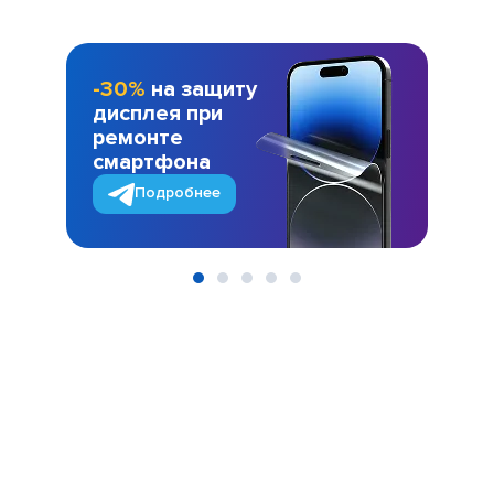
-30%
на защиту
дисплея при
ремонте
смартфона
Подробнее
Item
1
of
5