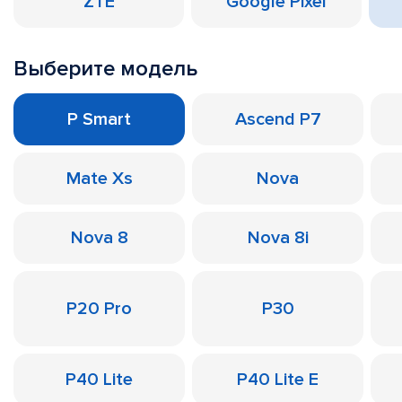
ZTE
Google Pixel
Выберите модель
P Smart
Ascend P7
Mate Xs
Nova
Nova 8
Nova 8i
P20 Pro
P30
P40 Lite
P40 Lite E