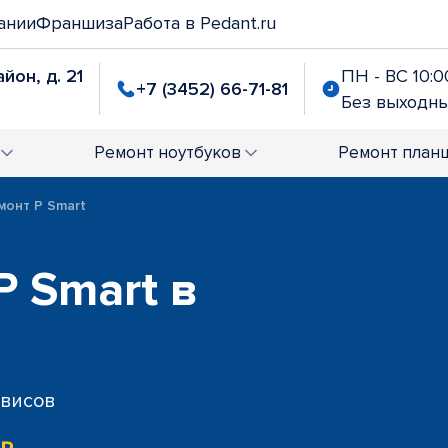
ании
Франшиза
Работа в Pedant.ru
йон, д. 21
ПН - ВС 10:00
+7 (3452) 66-71-81
Без выходн
Ремонт
ноутбуков
Ремонт
план
монт P Smart
P Smart в
рвисов