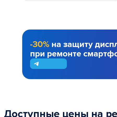
-30%
на защиту дисп
при ремонте смартф
Доступные цены на р