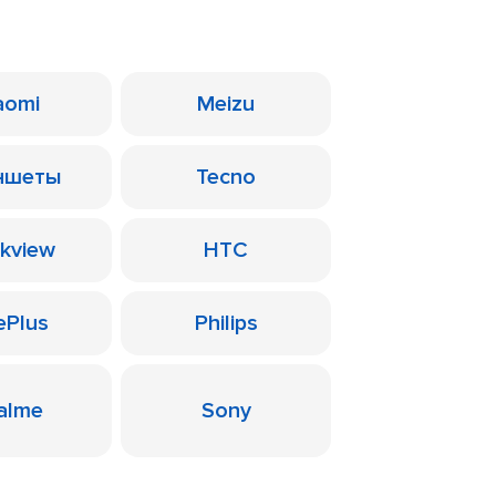
aomi
Meizu
ншеты
Tecno
ckview
HTC
ePlus
Philips
alme
Sony