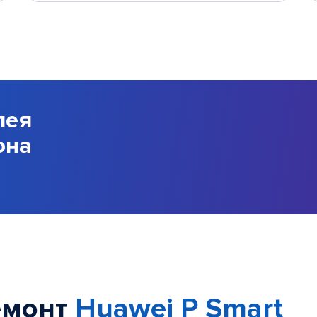
лея
она
емонт
Huawei P Smart