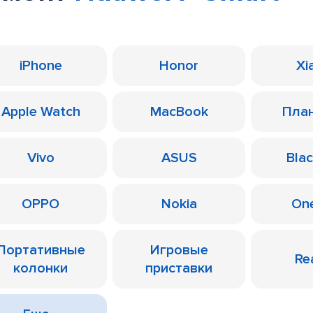
iPhone
Honor
Xi
Apple Watch
MacBook
Пла
Vivo
ASUS
Bla
OPPO
Nokia
On
Портативные
Игровые
Re
колонки
приставки