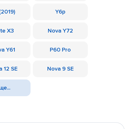
(2019)
Y6p
te X3
Nova Y72
a Y61
P60 Pro
a 12 SE
Nova 9 SE
ще...