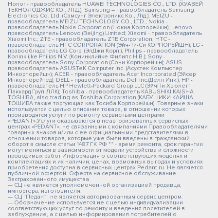
Honor - правообладатель HUAWEI TECHNOLOGIES CO., LTD. (ХУАВЕЙ
ТЕКНОЛОДЖИС КО., ЛТД.); Samsung – правообладатель Samsung
Electronics Co. Ltd. (Самсунг Электроникс Ко., Лтд.); MEIZU -
правообладатель MEIZU TECHNOLOGY CO., LTD.; Nokia -
правообладатель Nokia Corporation (Нокиа Корпорейшн); Lenovo -
правообладатель Lenovo (Beijing) Limited; Xiaomi - правообладатель
Xiaomi Inc.; ZTE - правообладатель ZTE Corporation; HTC -
правообладатель HTC CORPORATION (Эйч-Ти-Си КОРПОРЕЙШН); LG -
правообладатель LG Corp. (ЭлДжи Корп.); Philips - правообладатель
Koninklijke Philips N.V. (Конинклийке Филипс Н.В.); Sony -
правообладатель Sony Corporation (Сони Корпорейшн); ASUS -
правообладатель ASUSTeK Computer Inc. (Асустек Компьютер
Инкорпорейшн); ACER - правообладатель Acer Incorporated (Эйсер
Инкорпорейтед); DELL - правообладатель Dell Inc.(Делл Инк.); HP -
правообладатель HP Hewlett-Packard Group LLC (ЭйчПи Хьюлетт
Паккард Груп ЛЛК); Toshiba - правообладатель KABUSHIKI KAISHA
TOSHIBA, also trading as Toshiba Corporation (КАБУШИКИ КАЙША
ТОШИБА также торгующая как Тосиба Корпорейшн). Товарные знаки
используется с целью описания товара, в отношении которых
производятся услуги по ремонту сервисными центрами
«PEDANT».Услуги оказываются в неавторизованных сервисных
центрах «PEDANT», не связанными с компаниями Правообладателями
товарных знаков и/или с ее официальными представителями в
отношении товаров, которые уже были введены в гражданский
оборот в смысле статьи 1487 ГК РФ ** - время ремонта, срок гарантии
могут меняться в зависимости от модели устройства и сложности
проводимых работ Информация о соответствующих моделях и
комплектациях и их наличии, ценах, возможных выгодах и условиях
приобретения доступна в сервисных центрах Pedant.ru. Не является
публичной офертой. Оферта на сервисное обслуживание
Застрахованного имущества
— СЦ не является уполномоченной организацией продавца,
импортера, изготовителя.
— СЦ "Педант" не является авторизованным сервис центром.
— Обозначение используется не с целью индивидуализации
соответствующих услуг по ремонту и введения посетителей в
заблуждение, а с целью информирования потребителей о