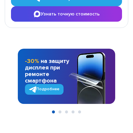
Узнать точную стоимость
-30%
на защиту
дисплея при
ремонте
смартфона
Подробнее
Item
1