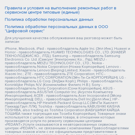
Правила и условия на выполнение ремонтных работ в
сервисном центре типовые (единые)
Политика обработки персональных данных
Политика обработки персональных данных в ООО
"Цифровой сервис"
Для улучшения качества обслуживания ваш разговор может быть
записан
iPhone, Macbook, iPad - правообладатель Apple Inc. (Эпл Инк.); Huawei и
Honor - правообладатель HUAWEI TECHNOLOGIES CO., LTD. (ХУАВЕЙ
ТЕКНОЛОДЖИС КО., ЛТД.); Samsung – правообладатель Samsung
Electronics Co. Ltd. (Самсунг Электроникс Ко., Лтд.); MEIZU -
правообладатель MEIZU TECHNOLOGY CO., LTD.; Nokia -
правообладатель Nokia Corporation (Нокиа Корпорейшн); Lenovo -
правообладатель Lenovo (Beijing) Limited; Xiaomi - правообладатель
Xiaomi Inc.; ZTE - правообладатель ZTE Corporation; HTC -
правообладатель HTC CORPORATION (Эйч-Ти-Си КОРПОРЕЙШН); LG -
правообладатель LG Corp. (ЭлДжи Корп.); Philips - правообладатель
Koninklijke Philips N.V. (Конинклийке Филипс Н.В.); Sony -
правообладатель Sony Corporation (Сони Корпорейшн); ASUS -
правообладатель ASUSTeK Computer Inc. (Асустек Компьютер
Инкорпорейшн); ACER - правообладатель Acer Incorporated (Эйсер
Инкорпорейтед); DELL - правообладатель Dell Inc.(Делл Инк.); HP -
правообладатель HP Hewlett-Packard Group LLC (ЭйчПи Хьюлетт
Паккард Груп ЛЛК); Toshiba - правообладатель KABUSHIKI KAISHA
TOSHIBA, also trading as Toshiba Corporation (КАБУШИКИ КАЙША
ТОШИБА также торгующая как Тосиба Корпорейшн). Товарные знаки
используется с целью описания товара, в отношении которых
производятся услуги по ремонту сервисными центрами
«PEDANT».Услуги оказываются в неавторизованных сервисных
центрах «PEDANT», не связанными с компаниями Правообладателями
товарных знаков и/или с ее официальными представителями в