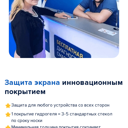
Item
1
of
Защита экрана
инновационным
5
покрытием
Защита для любого устройства со всех сторон
1 покрытие гидрогеля = 3-5 стандартных стекол
по сроку носки
Минимальная толщина покрытия сохраняет