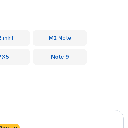
 mini
M2 Note
MX5
Note 9
0 августа