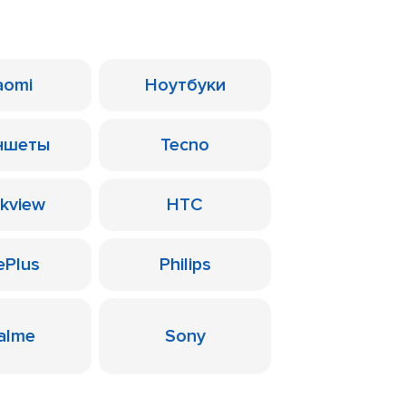
aomi
Ноутбуки
ншеты
Tecno
ckview
HTC
ePlus
Philips
alme
Sony