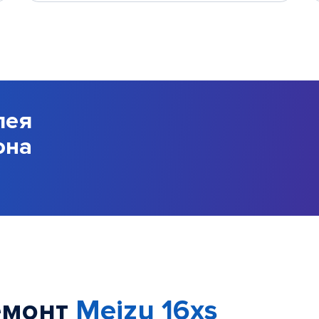
лея
она
емонт
Meizu 16xs