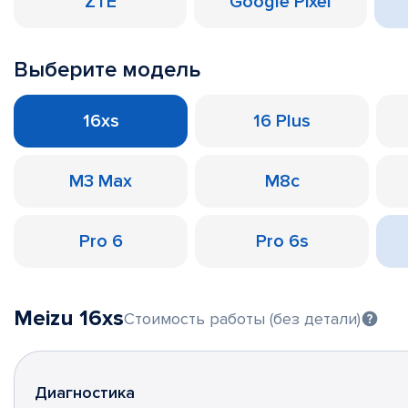
ZTE
Google Pixel
Выберите модель
16xs
16 Plus
M3 Max
M8c
Pro 6
Pro 6s
Meizu 16xs
Стоимость работы (без детали)
Диагностика