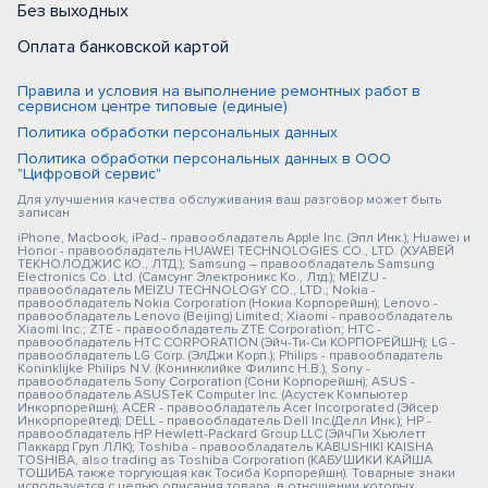
Без выходных
Оплата банковской картой
Правила и условия на выполнение ремонтных работ в
сервисном центре типовые (единые)
Политика обработки персональных данных
Политика обработки персональных данных в ООО
"Цифровой сервис"
Для улучшения качества обслуживания ваш разговор может быть
записан
iPhone, Macbook, iPad - правообладатель Apple Inc. (Эпл Инк.); Huawei и
Honor - правообладатель HUAWEI TECHNOLOGIES CO., LTD. (ХУАВЕЙ
ТЕКНОЛОДЖИС КО., ЛТД.); Samsung – правообладатель Samsung
Electronics Co. Ltd. (Самсунг Электроникс Ко., Лтд.); MEIZU -
правообладатель MEIZU TECHNOLOGY CO., LTD.; Nokia -
правообладатель Nokia Corporation (Нокиа Корпорейшн); Lenovo -
правообладатель Lenovo (Beijing) Limited; Xiaomi - правообладатель
Xiaomi Inc.; ZTE - правообладатель ZTE Corporation; HTC -
правообладатель HTC CORPORATION (Эйч-Ти-Си КОРПОРЕЙШН); LG -
правообладатель LG Corp. (ЭлДжи Корп.); Philips - правообладатель
Koninklijke Philips N.V. (Конинклийке Филипс Н.В.); Sony -
правообладатель Sony Corporation (Сони Корпорейшн); ASUS -
правообладатель ASUSTeK Computer Inc. (Асустек Компьютер
Инкорпорейшн); ACER - правообладатель Acer Incorporated (Эйсер
Инкорпорейтед); DELL - правообладатель Dell Inc.(Делл Инк.); HP -
правообладатель HP Hewlett-Packard Group LLC (ЭйчПи Хьюлетт
Паккард Груп ЛЛК); Toshiba - правообладатель KABUSHIKI KAISHA
TOSHIBA, also trading as Toshiba Corporation (КАБУШИКИ КАЙША
ТОШИБА также торгующая как Тосиба Корпорейшн). Товарные знаки
используется с целью описания товара, в отношении которых