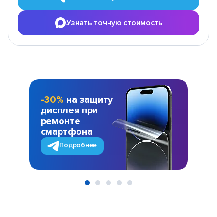
Узнать точную стоимость
-30%
на защиту
дисплея при
ремонте
смартфона
Подробнее
Item
1