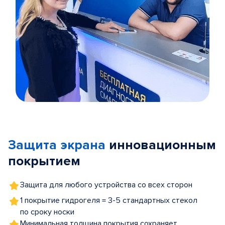
Item
1
of
Защита экрана
инновационным
5
покрытием
Защита для любого устройства со всех сторон
1 покрытие гидрогеля = 3-5 стандартных стекол
по сроку носки
Минимальная толщина покрытия сохраняет