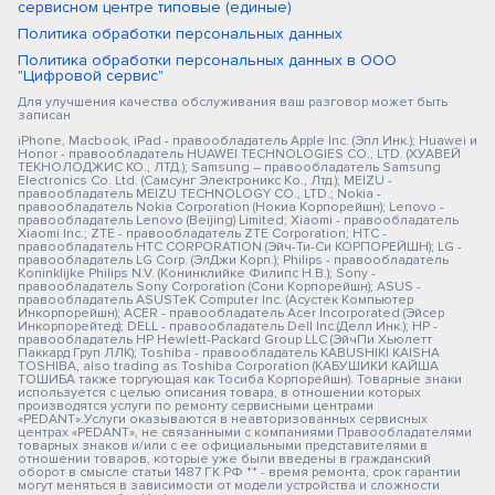
сервисном центре типовые (единые)
Политика обработки персональных данных
Политика обработки персональных данных в ООО
"Цифровой сервис"
Для улучшения качества обслуживания ваш разговор может быть
записан
iPhone, Macbook, iPad - правообладатель Apple Inc. (Эпл Инк.); Huawei и
Honor - правообладатель HUAWEI TECHNOLOGIES CO., LTD. (ХУАВЕЙ
ТЕКНОЛОДЖИС КО., ЛТД.); Samsung – правообладатель Samsung
Electronics Co. Ltd. (Самсунг Электроникс Ко., Лтд.); MEIZU -
правообладатель MEIZU TECHNOLOGY CO., LTD.; Nokia -
правообладатель Nokia Corporation (Нокиа Корпорейшн); Lenovo -
правообладатель Lenovo (Beijing) Limited; Xiaomi - правообладатель
Xiaomi Inc.; ZTE - правообладатель ZTE Corporation; HTC -
правообладатель HTC CORPORATION (Эйч-Ти-Си КОРПОРЕЙШН); LG -
правообладатель LG Corp. (ЭлДжи Корп.); Philips - правообладатель
Koninklijke Philips N.V. (Конинклийке Филипс Н.В.); Sony -
правообладатель Sony Corporation (Сони Корпорейшн); ASUS -
правообладатель ASUSTeK Computer Inc. (Асустек Компьютер
Инкорпорейшн); ACER - правообладатель Acer Incorporated (Эйсер
Инкорпорейтед); DELL - правообладатель Dell Inc.(Делл Инк.); HP -
правообладатель HP Hewlett-Packard Group LLC (ЭйчПи Хьюлетт
Паккард Груп ЛЛК); Toshiba - правообладатель KABUSHIKI KAISHA
TOSHIBA, also trading as Toshiba Corporation (КАБУШИКИ КАЙША
ТОШИБА также торгующая как Тосиба Корпорейшн). Товарные знаки
используется с целью описания товара, в отношении которых
производятся услуги по ремонту сервисными центрами
«PEDANT».Услуги оказываются в неавторизованных сервисных
центрах «PEDANT», не связанными с компаниями Правообладателями
товарных знаков и/или с ее официальными представителями в
отношении товаров, которые уже были введены в гражданский
оборот в смысле статьи 1487 ГК РФ ** - время ремонта, срок гарантии
могут меняться в зависимости от модели устройства и сложности