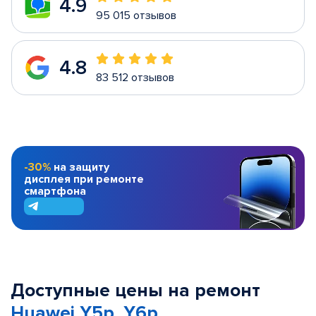
4.9
95 015 отзывов
4.8
83 512 отзывов
-30%
на защиту
дисплея при ремонте
смартфона
Доступные цены на ремонт
Huawei Y5p, Y6p