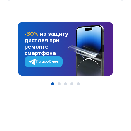
-30%
на защиту
дисплея при
ремонте
смартфона
Подробнее
Item
1
of
5