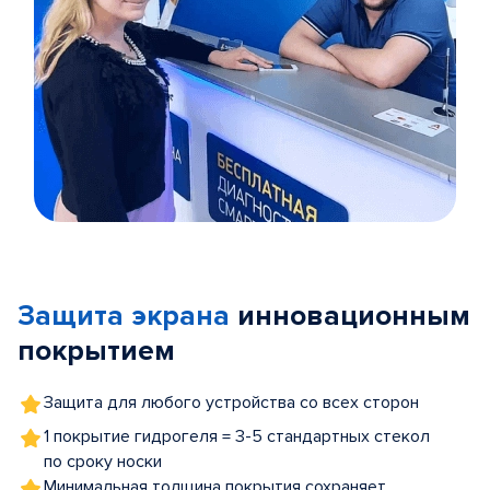
Item
1
of
Защита экрана
инновационным
5
покрытием
Защита для любого устройства со всех сторон
1 покрытие гидрогеля = 3-5 стандартных стекол
по сроку носки
Минимальная толщина покрытия сохраняет