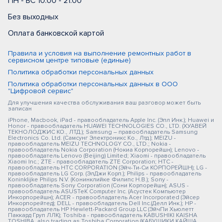
ПН - ВС 10:00 - 21:00
Без выходных
Оплата банковской картой
Правила и условия на выполнение ремонтных работ в
сервисном центре типовые (единые)
Политика обработки персональных данных
Политика обработки персональных данных в ООО
"Цифровой сервис"
Для улучшения качества обслуживания ваш разговор может быть
записан
iPhone, Macbook, iPad - правообладатель Apple Inc. (Эпл Инк.); Huawei и
Honor - правообладатель HUAWEI TECHNOLOGIES CO., LTD. (ХУАВЕЙ
ТЕКНОЛОДЖИС КО., ЛТД.); Samsung – правообладатель Samsung
Electronics Co. Ltd. (Самсунг Электроникс Ко., Лтд.); MEIZU -
правообладатель MEIZU TECHNOLOGY CO., LTD.; Nokia -
правообладатель Nokia Corporation (Нокиа Корпорейшн); Lenovo -
правообладатель Lenovo (Beijing) Limited; Xiaomi - правообладатель
Xiaomi Inc.; ZTE - правообладатель ZTE Corporation; HTC -
правообладатель HTC CORPORATION (Эйч-Ти-Си КОРПОРЕЙШН); LG -
правообладатель LG Corp. (ЭлДжи Корп.); Philips - правообладатель
Koninklijke Philips N.V. (Конинклийке Филипс Н.В.); Sony -
правообладатель Sony Corporation (Сони Корпорейшн); ASUS -
правообладатель ASUSTeK Computer Inc. (Асустек Компьютер
Инкорпорейшн); ACER - правообладатель Acer Incorporated (Эйсер
Инкорпорейтед); DELL - правообладатель Dell Inc.(Делл Инк.); HP -
правообладатель HP Hewlett-Packard Group LLC (ЭйчПи Хьюлетт
Паккард Груп ЛЛК); Toshiba - правообладатель KABUSHIKI KAISHA
TOSHIBA, also trading as Toshiba Corporation (КАБУШИКИ КАЙША