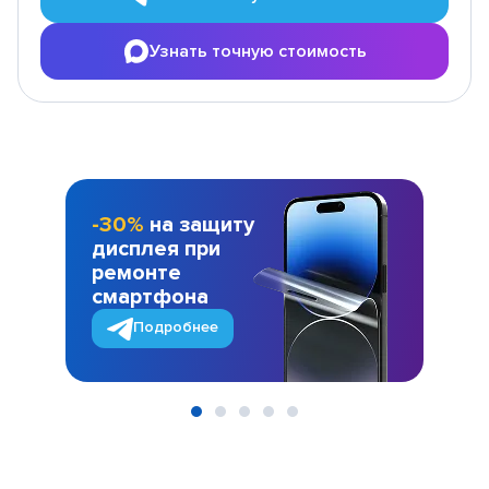
Узнать точную стоимость
-30%
на защиту
дисплея при
ремонте
смартфона
Подробнее
Item
1