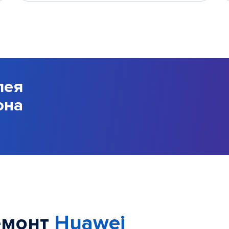
лея
она
емонт
Huawei