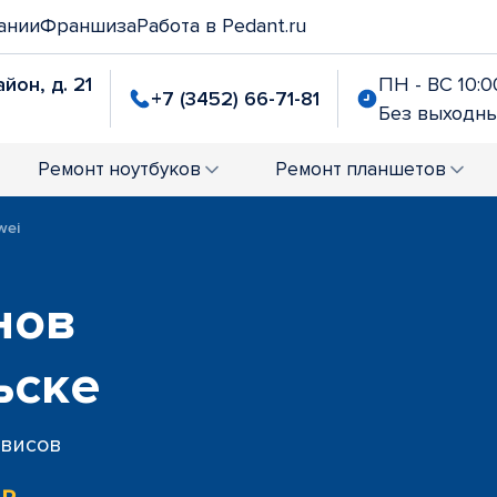
ании
Франшиза
Работа в Pedant.ru
йон, д. 21
ПН - ВС 10:00
+7 (3452) 66-71-81
Без выходн
Ремонт
ноутбуков
Ремонт
планшетов
wei
нов
ьске
рвисов