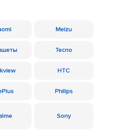
aomi
Meizu
ншеты
Tecno
ckview
HTC
ePlus
Philips
alme
Sony