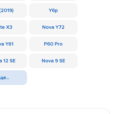
(2019)
Y6p
te X3
Nova Y72
a Y61
P60 Pro
a 12 SE
Nova 9 SE
ще...