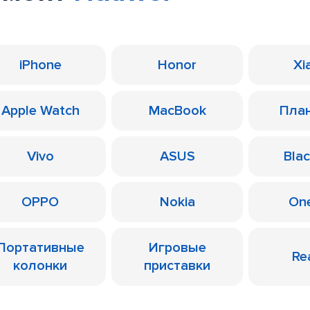
iPhone
Honor
Xi
Apple Watch
MacBook
Пла
Vivo
ASUS
Bla
OPPO
Nokia
On
Портативные
Игровые
Re
колонки
приставки