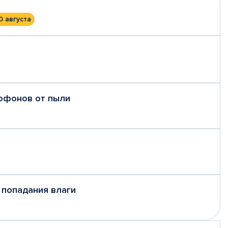
0 августа
рофонов от пыли
 попадания влаги