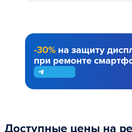
-30%
на защиту дисп
при ремонте смартф
Доступные цены на р