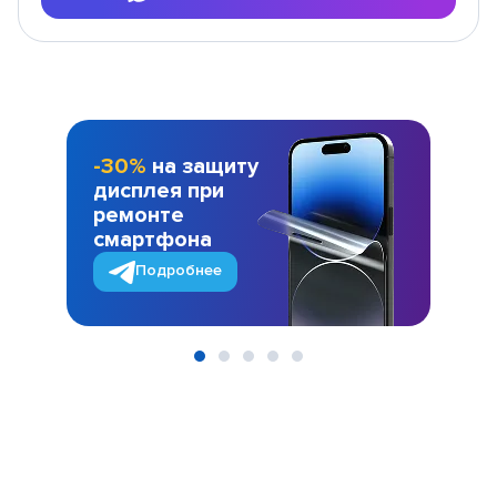
-30%
на защиту
дисплея при
ремонте
смартфона
Подробнее
Item
1
of
5