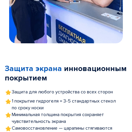
Item
1
of
Защита экрана
инновационным
5
покрытием
Защита для любого устройства со всех сторон
1 покрытие гидрогеля = 3-5 стандартных стекол
по сроку носки
Минимальная толщина покрытия сохраняет
чувствительность экрана
Самовосстановление — царапины стягиваются