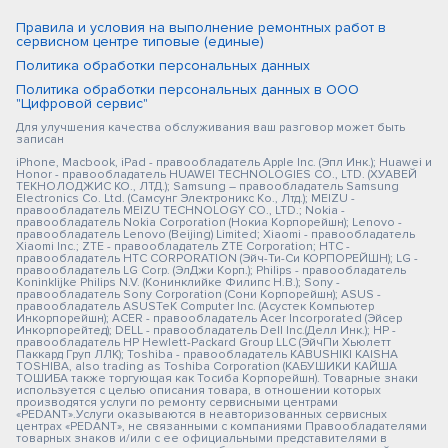
Правила и условия на выполнение ремонтных работ в
сервисном центре типовые (единые)
Политика обработки персональных данных
Политика обработки персональных данных в ООО
"Цифровой сервис"
Для улучшения качества обслуживания ваш разговор может быть
записан
iPhone, Macbook, iPad - правообладатель Apple Inc. (Эпл Инк.); Huawei и
Honor - правообладатель HUAWEI TECHNOLOGIES CO., LTD. (ХУАВЕЙ
ТЕКНОЛОДЖИС КО., ЛТД.); Samsung – правообладатель Samsung
Electronics Co. Ltd. (Самсунг Электроникс Ко., Лтд.); MEIZU -
правообладатель MEIZU TECHNOLOGY CO., LTD.; Nokia -
правообладатель Nokia Corporation (Нокиа Корпорейшн); Lenovo -
правообладатель Lenovo (Beijing) Limited; Xiaomi - правообладатель
Xiaomi Inc.; ZTE - правообладатель ZTE Corporation; HTC -
правообладатель HTC CORPORATION (Эйч-Ти-Си КОРПОРЕЙШН); LG -
правообладатель LG Corp. (ЭлДжи Корп.); Philips - правообладатель
Koninklijke Philips N.V. (Конинклийке Филипс Н.В.); Sony -
правообладатель Sony Corporation (Сони Корпорейшн); ASUS -
правообладатель ASUSTeK Computer Inc. (Асустек Компьютер
Инкорпорейшн); ACER - правообладатель Acer Incorporated (Эйсер
Инкорпорейтед); DELL - правообладатель Dell Inc.(Делл Инк.); HP -
правообладатель HP Hewlett-Packard Group LLC (ЭйчПи Хьюлетт
Паккард Груп ЛЛК); Toshiba - правообладатель KABUSHIKI KAISHA
TOSHIBA, also trading as Toshiba Corporation (КАБУШИКИ КАЙША
ТОШИБА также торгующая как Тосиба Корпорейшн). Товарные знаки
используется с целью описания товара, в отношении которых
производятся услуги по ремонту сервисными центрами
«PEDANT».Услуги оказываются в неавторизованных сервисных
центрах «PEDANT», не связанными с компаниями Правообладателями
товарных знаков и/или с ее официальными представителями в