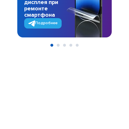
дисплея при
ремонте
смартфона
Подробнее
Item
1
of
5