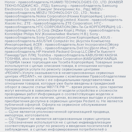
Honor - правообладатель HUAWEI TECHNOLOGIES CO., LTD. (ХУАВЕЙ
ТЕКНОЛОДЖИС КО., ЛТД.); Samsung – правообладатель Samsung
Electronics Co. Ltd. (Самсунг Электроникс Ко., Лтд.); MEIZU -
правообладатель MEIZU TECHNOLOGY CO., LTD.; Nokia -
правообладатель Nokia Corporation (Нокиа Корпорейшн); Lenovo -
правообладатель Lenovo (Beijing) Limited; Xiaomi - правообладатель
Xiaomi Inc.; ZTE - правообладатель ZTE Corporation; HTC -
правообладатель HTC CORPORATION (Эйч-Ти-Си КОРПОРЕЙШН); LG -
правообладатель LG Corp. (ЭлДжи Корп.); Philips - правообладатель
Koninklijke Philips N.V. (Конинклийке Филипс Н.В.); Sony -
правообладатель Sony Corporation (Сони Корпорейшн); ASUS -
правообладатель ASUSTeK Computer Inc. (Асустек Компьютер
Инкорпорейшн); ACER - правообладатель Acer Incorporated (Эйсер
Инкорпорейтед); DELL - правообладатель Dell Inc.(Делл Инк.); HP -
правообладатель HP Hewlett-Packard Group LLC (ЭйчПи Хьюлетт
Паккард Груп ЛЛК); Toshiba - правообладатель KABUSHIKI KAISHA
TOSHIBA, also trading as Toshiba Corporation (КАБУШИКИ КАЙША
ТОШИБА также торгующая как Тосиба Корпорейшн). Товарные знаки
используется с целью описания товара, в отношении которых
производятся услуги по ремонту сервисными центрами
«PEDANT».Услуги оказываются в неавторизованных сервисных
центрах «PEDANT», не связанными с компаниями Правообладателями
товарных знаков и/или с ее официальными представителями в
отношении товаров, которые уже были введены в гражданский
оборот в смысле статьи 1487 ГК РФ ** - время ремонта, срок гарантии
могут меняться в зависимости от модели устройства и сложности
проводимых работ Информация о соответствующих моделях и
комплектациях и их наличии, ценах, возможных выгодах и условиях
приобретения доступна в сервисных центрах Pedant.ru. Не является
публичной офертой. Оферта на сервисное обслуживание
Застрахованного имущества
— СЦ не является уполномоченной организацией продавца,
импортера, изготовителя.
— СЦ "Педант" не является авторизованным сервис центром.
— Обозначение используется не с целью индивидуализации
соответствующих услуг по ремонту и введения посетителей в
заблуждение, а с целью информирования потребителей о