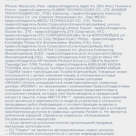
iPhone, Macbook, iPad - правообладатель Apple Inc. (Эпл Инк.); Huawei и
Honor - правообладатель HUAWEI TECHNOLOGIES CO., LTD. (ХУАВЕЙ
ТЕКНОЛОДЖИС КО., ЛТД.); Samsung – правообладатель Samsung
Electronics Co. Ltd. (Самсунг Электроникс Ко., Лтд.); MEIZU -
правообладатель MEIZU TECHNOLOGY CO., LTD.; Nokia -
правообладатель Nokia Corporation (Нокиа Корпорейшн); Lenovo -
правообладатель Lenovo (Beijing) Limited; Xiaomi - правообладатель
Xiaomi Inc.; ZTE - правообладатель ZTE Corporation; HTC -
правообладатель HTC CORPORATION (Эйч-Ти-Си КОРПОРЕЙШН); LG -
правообладатель LG Corp. (ЭлДжи Корп.); Philips - правообладатель
Koninklijke Philips N.V. (Конинклийке Филипс Н.В.); Sony -
правообладатель Sony Corporation (Сони Корпорейшн); ASUS -
правообладатель ASUSTeK Computer Inc. (Асустек Компьютер
Инкорпорейшн); ACER - правообладатель Acer Incorporated (Эйсер
Инкорпорейтед); DELL - правообладатель Dell Inc.(Делл Инк.); HP -
правообладатель HP Hewlett-Packard Group LLC (ЭйчПи Хьюлетт
Паккард Груп ЛЛК); Toshiba - правообладатель KABUSHIKI KAISHA
TOSHIBA, also trading as Toshiba Corporation (КАБУШИКИ КАЙША
ТОШИБА также торгующая как Тосиба Корпорейшн). Товарные знаки
используется с целью описания товара, в отношении которых
производятся услуги по ремонту сервисными центрами
«PEDANT».Услуги оказываются в неавторизованных сервисных
центрах «PEDANT», не связанными с компаниями Правообладателями
товарных знаков и/или с ее официальными представителями в
отношении товаров, которые уже были введены в гражданский
оборот в смысле статьи 1487 ГК РФ ** - время ремонта, срок гарантии
могут меняться в зависимости от модели устройства и сложности
проводимых работ Информация о соответствующих моделях и
комплектациях и их наличии, ценах, возможных выгодах и условиях
приобретения доступна в сервисных центрах Pedant.ru. Не является
публичной офертой. Оферта на сервисное обслуживание
Застрахованного имущества
— СЦ не является уполномоченной организацией продавца,
импортера, изготовителя.
— СЦ "Педант" не является авторизованным сервис центром.
— Обозначение используется не с целью индивидуализации