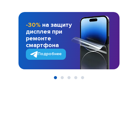
-30%
на защиту
дисплея при
ремонте
смартфона
Подробнее
Item
1
of
5