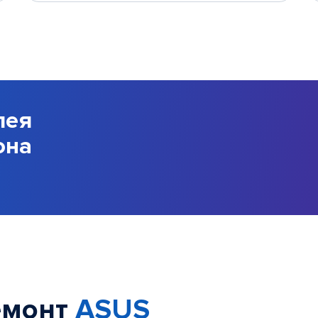
лея
она
емонт
ASUS