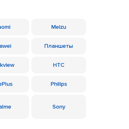
aomi
Meizu
awei
Планшеты
ckview
HTC
ePlus
Philips
alme
Sony