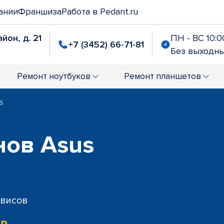
ании
Франшиза
Работа в Pedant.ru
йон, д. 21
ПН - ВС 10:00
+7 (3452) 66-71-81
Без выходн
Ремонт
ноутбуков
Ремонт
планшетов
S
нов Asus
рвисов