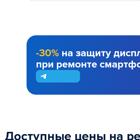
-30%
на защиту дисп
при ремонте смартф
Доступные цены на р