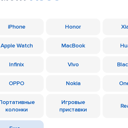
iPhone
Honor
Xi
Apple Watch
MacBook
Hu
Infinix
Vivo
Bla
OPPO
Nokia
On
Портативные
Игровые
Re
колонки
приставки