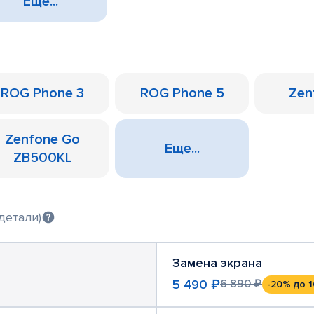
Еще...
ROG Phone 3
ROG Phone 5
Zen
Zenfone Go
Еще...
ZB500KL
детали)
Замена экрана
5 490 ₽
6 890 ₽
-20%
до 1