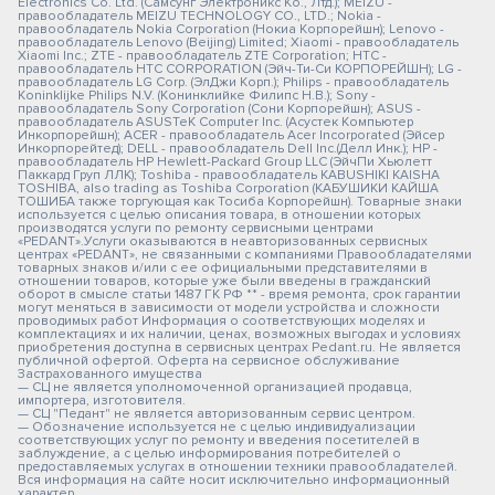
Electronics Co. Ltd. (Самсунг Электроникс Ко., Лтд.); MEIZU -
правообладатель MEIZU TECHNOLOGY CO., LTD.; Nokia -
правообладатель Nokia Corporation (Нокиа Корпорейшн); Lenovo -
правообладатель Lenovo (Beijing) Limited; Xiaomi - правообладатель
Xiaomi Inc.; ZTE - правообладатель ZTE Corporation; HTC -
правообладатель HTC CORPORATION (Эйч-Ти-Си КОРПОРЕЙШН); LG -
правообладатель LG Corp. (ЭлДжи Корп.); Philips - правообладатель
Koninklijke Philips N.V. (Конинклийке Филипс Н.В.); Sony -
правообладатель Sony Corporation (Сони Корпорейшн); ASUS -
правообладатель ASUSTeK Computer Inc. (Асустек Компьютер
Инкорпорейшн); ACER - правообладатель Acer Incorporated (Эйсер
Инкорпорейтед); DELL - правообладатель Dell Inc.(Делл Инк.); HP -
правообладатель HP Hewlett-Packard Group LLC (ЭйчПи Хьюлетт
Паккард Груп ЛЛК); Toshiba - правообладатель KABUSHIKI KAISHA
TOSHIBA, also trading as Toshiba Corporation (КАБУШИКИ КАЙША
ТОШИБА также торгующая как Тосиба Корпорейшн). Товарные знаки
используется с целью описания товара, в отношении которых
производятся услуги по ремонту сервисными центрами
«PEDANT».Услуги оказываются в неавторизованных сервисных
центрах «PEDANT», не связанными с компаниями Правообладателями
товарных знаков и/или с ее официальными представителями в
отношении товаров, которые уже были введены в гражданский
оборот в смысле статьи 1487 ГК РФ ** - время ремонта, срок гарантии
могут меняться в зависимости от модели устройства и сложности
проводимых работ Информация о соответствующих моделях и
комплектациях и их наличии, ценах, возможных выгодах и условиях
приобретения доступна в сервисных центрах Pedant.ru. Не является
публичной офертой. Оферта на сервисное обслуживание
Застрахованного имущества
— СЦ не является уполномоченной организацией продавца,
импортера, изготовителя.
— СЦ "Педант" не является авторизованным сервис центром.
— Обозначение используется не с целью индивидуализации
соответствующих услуг по ремонту и введения посетителей в
заблуждение, а с целью информирования потребителей о
предоставляемых услугах в отношении техники правообладателей.
Вся информация на сайте носит исключительно информационный
характер.