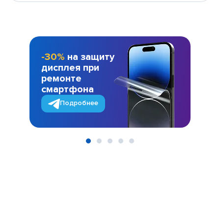
-30%
на защиту
дисплея при
ремонте
смартфона
Подробнее
Item
1
of
5