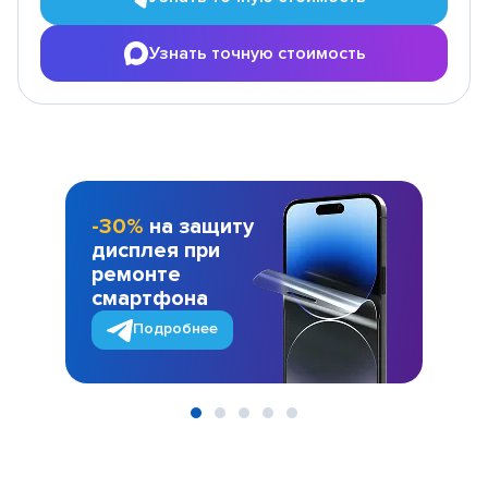
Узнать точную стоимость
-30%
на защиту
дисплея при
ремонте
смартфона
Подробнее
Item
1