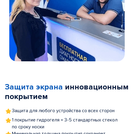
Item
1
of
Защита экрана
инновационным
5
покрытием
Защита для любого устройства со всех сторон
1 покрытие гидрогеля = 3-5 стандартных стекол
по сроку носки
Минимальная толщина покрытия сохраняет