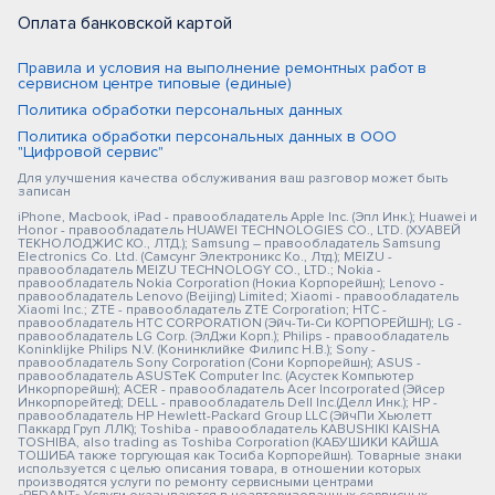
Оплата банковской картой
Правила и условия на выполнение ремонтных работ в
сервисном центре типовые (единые)
Политика обработки персональных данных
Политика обработки персональных данных в ООО
"Цифровой сервис"
Для улучшения качества обслуживания ваш разговор может быть
записан
iPhone, Macbook, iPad - правообладатель Apple Inc. (Эпл Инк.); Huawei и
Honor - правообладатель HUAWEI TECHNOLOGIES CO., LTD. (ХУАВЕЙ
ТЕКНОЛОДЖИС КО., ЛТД.); Samsung – правообладатель Samsung
Electronics Co. Ltd. (Самсунг Электроникс Ко., Лтд.); MEIZU -
правообладатель MEIZU TECHNOLOGY CO., LTD.; Nokia -
правообладатель Nokia Corporation (Нокиа Корпорейшн); Lenovo -
правообладатель Lenovo (Beijing) Limited; Xiaomi - правообладатель
Xiaomi Inc.; ZTE - правообладатель ZTE Corporation; HTC -
правообладатель HTC CORPORATION (Эйч-Ти-Си КОРПОРЕЙШН); LG -
правообладатель LG Corp. (ЭлДжи Корп.); Philips - правообладатель
Koninklijke Philips N.V. (Конинклийке Филипс Н.В.); Sony -
правообладатель Sony Corporation (Сони Корпорейшн); ASUS -
правообладатель ASUSTeK Computer Inc. (Асустек Компьютер
Инкорпорейшн); ACER - правообладатель Acer Incorporated (Эйсер
Инкорпорейтед); DELL - правообладатель Dell Inc.(Делл Инк.); HP -
правообладатель HP Hewlett-Packard Group LLC (ЭйчПи Хьюлетт
Паккард Груп ЛЛК); Toshiba - правообладатель KABUSHIKI KAISHA
TOSHIBA, also trading as Toshiba Corporation (КАБУШИКИ КАЙША
ТОШИБА также торгующая как Тосиба Корпорейшн). Товарные знаки
используется с целью описания товара, в отношении которых
производятся услуги по ремонту сервисными центрами