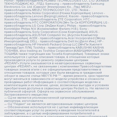
Honor - правообладатель HUAWEI TECHNOLOGIES CO., LTD. (ХУАВЕЙ
ТЕКНОЛОДЖИС КО., ЛТД.); Samsung – правообладатель Samsung
Electronics Co. Ltd. (Самсунг Электроникс Ко., Лтд.); MEIZU -
правообладатель MEIZU TECHNOLOGY CO., LTD.; Nokia -
правообладатель Nokia Corporation (Нокиа Корпорейшн); Lenovo -
правообладатель Lenovo (Beijing) Limited; Xiaomi - правообладатель
Xiaomi Inc.; ZTE - правообладатель ZTE Corporation; HTC -
правообладатель HTC CORPORATION (Эйч-Ти-Си КОРПОРЕЙШН); LG -
правообладатель LG Corp. (ЭлДжи Корп.); Philips - правообладатель
Koninklijke Philips N.V. (Конинклийке Филипс Н.В.); Sony -
правообладатель Sony Corporation (Сони Корпорейшн); ASUS -
правообладатель ASUSTeK Computer Inc. (Асустек Компьютер
Инкорпорейшн); ACER - правообладатель Acer Incorporated (Эйсер
Инкорпорейтед); DELL - правообладатель Dell Inc.(Делл Инк.); HP -
правообладатель HP Hewlett-Packard Group LLC (ЭйчПи Хьюлетт
Паккард Груп ЛЛК); Toshiba - правообладатель KABUSHIKI KAISHA
TOSHIBA, also trading as Toshiba Corporation (КАБУШИКИ КАЙША
ТОШИБА также торгующая как Тосиба Корпорейшн). Товарные знаки
используется с целью описания товара, в отношении которых
производятся услуги по ремонту сервисными центрами
«PEDANT».Услуги оказываются в неавторизованных сервисных
центрах «PEDANT», не связанными с компаниями Правообладателями
товарных знаков и/или с ее официальными представителями в
отношении товаров, которые уже были введены в гражданский
оборот в смысле статьи 1487 ГК РФ ** - время ремонта, срок гарантии
могут меняться в зависимости от модели устройства и сложности
проводимых работ Информация о соответствующих моделях и
комплектациях и их наличии, ценах, возможных выгодах и условиях
приобретения доступна в сервисных центрах Pedant.ru. Не является
публичной офертой. Оферта на сервисное обслуживание
Застрахованного имущества
— СЦ не является уполномоченной организацией продавца,
импортера, изготовителя.
— СЦ "Педант" не является авторизованным сервис центром.
— Обозначение используется не с целью индивидуализации
соответствующих услуг по ремонту и введения посетителей в
заблуждение, а с целью информирования потребителей о
предоставляемых услугах в отношении техники правообладателей.