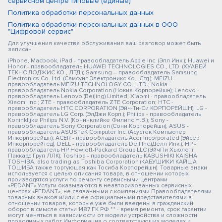
сервисном центре типовые (единые)
Политика обработки персональных данных
Политика обработки персональных данных в ООО
"Цифровой сервис"
Для улучшения качества обслуживания ваш разговор может быть
записан
iPhone, Macbook, iPad - правообладатель Apple Inc. (Эпл Инк.); Huawei и
Honor - правообладатель HUAWEI TECHNOLOGIES CO., LTD. (ХУАВЕЙ
ТЕКНОЛОДЖИС КО., ЛТД.); Samsung – правообладатель Samsung
Electronics Co. Ltd. (Самсунг Электроникс Ко., Лтд.); MEIZU -
правообладатель MEIZU TECHNOLOGY CO., LTD.; Nokia -
правообладатель Nokia Corporation (Нокиа Корпорейшн); Lenovo -
правообладатель Lenovo (Beijing) Limited; Xiaomi - правообладатель
Xiaomi Inc.; ZTE - правообладатель ZTE Corporation; HTC -
правообладатель HTC CORPORATION (Эйч-Ти-Си КОРПОРЕЙШН); LG -
правообладатель LG Corp. (ЭлДжи Корп.); Philips - правообладатель
Koninklijke Philips N.V. (Конинклийке Филипс Н.В.); Sony -
правообладатель Sony Corporation (Сони Корпорейшн); ASUS -
правообладатель ASUSTeK Computer Inc. (Асустек Компьютер
Инкорпорейшн); ACER - правообладатель Acer Incorporated (Эйсер
Инкорпорейтед); DELL - правообладатель Dell Inc.(Делл Инк.); HP -
правообладатель HP Hewlett-Packard Group LLC (ЭйчПи Хьюлетт
Паккард Груп ЛЛК); Toshiba - правообладатель KABUSHIKI KAISHA
TOSHIBA, also trading as Toshiba Corporation (КАБУШИКИ КАЙША
ТОШИБА также торгующая как Тосиба Корпорейшн). Товарные знаки
используется с целью описания товара, в отношении которых
производятся услуги по ремонту сервисными центрами
«PEDANT».Услуги оказываются в неавторизованных сервисных
центрах «PEDANT», не связанными с компаниями Правообладателями
товарных знаков и/или с ее официальными представителями в
отношении товаров, которые уже были введены в гражданский
оборот в смысле статьи 1487 ГК РФ ** - время ремонта, срок гарантии
могут меняться в зависимости от модели устройства и сложности
проводимых работ Информация о соответствующих моделях и