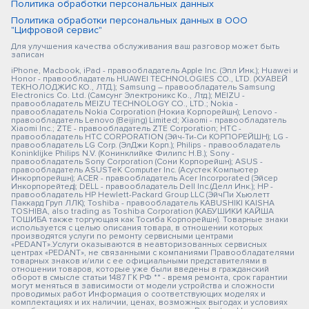
Политика обработки персональных данных
Политика обработки персональных данных в ООО
"Цифровой сервис"
Для улучшения качества обслуживания ваш разговор может быть
записан
iPhone, Macbook, iPad - правообладатель Apple Inc. (Эпл Инк.); Huawei и
Honor - правообладатель HUAWEI TECHNOLOGIES CO., LTD. (ХУАВЕЙ
ТЕКНОЛОДЖИС КО., ЛТД.); Samsung – правообладатель Samsung
Electronics Co. Ltd. (Самсунг Электроникс Ко., Лтд.); MEIZU -
правообладатель MEIZU TECHNOLOGY CO., LTD.; Nokia -
правообладатель Nokia Corporation (Нокиа Корпорейшн); Lenovo -
правообладатель Lenovo (Beijing) Limited; Xiaomi - правообладатель
Xiaomi Inc.; ZTE - правообладатель ZTE Corporation; HTC -
правообладатель HTC CORPORATION (Эйч-Ти-Си КОРПОРЕЙШН); LG -
правообладатель LG Corp. (ЭлДжи Корп.); Philips - правообладатель
Koninklijke Philips N.V. (Конинклийке Филипс Н.В.); Sony -
правообладатель Sony Corporation (Сони Корпорейшн); ASUS -
правообладатель ASUSTeK Computer Inc. (Асустек Компьютер
Инкорпорейшн); ACER - правообладатель Acer Incorporated (Эйсер
Инкорпорейтед); DELL - правообладатель Dell Inc.(Делл Инк.); HP -
правообладатель HP Hewlett-Packard Group LLC (ЭйчПи Хьюлетт
Паккард Груп ЛЛК); Toshiba - правообладатель KABUSHIKI KAISHA
TOSHIBA, also trading as Toshiba Corporation (КАБУШИКИ КАЙША
ТОШИБА также торгующая как Тосиба Корпорейшн). Товарные знаки
используется с целью описания товара, в отношении которых
производятся услуги по ремонту сервисными центрами
«PEDANT».Услуги оказываются в неавторизованных сервисных
центрах «PEDANT», не связанными с компаниями Правообладателями
товарных знаков и/или с ее официальными представителями в
отношении товаров, которые уже были введены в гражданский
оборот в смысле статьи 1487 ГК РФ ** - время ремонта, срок гарантии
могут меняться в зависимости от модели устройства и сложности
проводимых работ Информация о соответствующих моделях и
комплектациях и их наличии, ценах, возможных выгодах и условиях